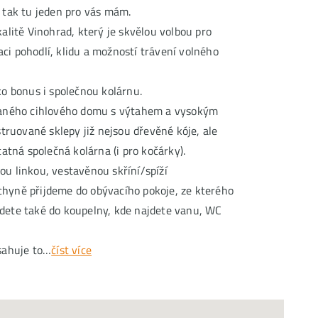
 tak tu jeden pro vás mám.
alitě Vinohrad, který je skvělou volbou pro
naci pohodlí, klidu a možností trávení volného
ko bonus i společnou kolárnu.
ovaného cihlového domu s výtahem a vysokým
struované sklepy již nejsou dřevěné kóje, ale
tatná společná kolárna (i pro kočárky).
u linkou, vestavěnou skříní/spíží
hyně přijdeme do obývacího pokoje, ze kterého
vejdete také do koupelny, kde najdete vanu, WC
sahuje to…
číst více