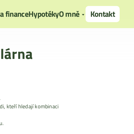
 a finance
Hypotéky
O mně
Kontakt
olárna
.
di, kteří hledají kombinaci
u.