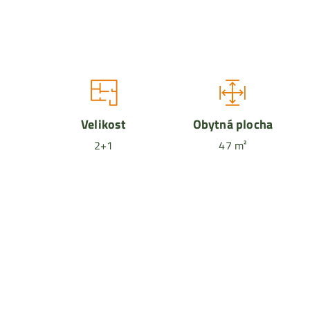
Velikost
Obytná plocha
2+1
47 m²