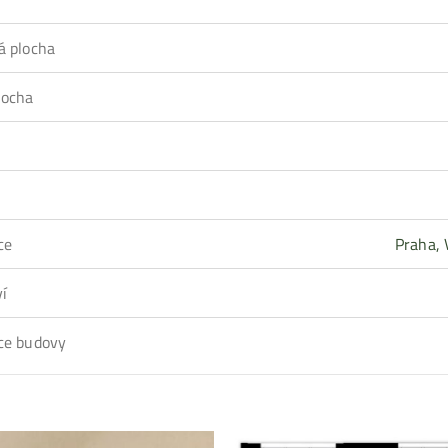
á plocha
locha
ce
Praha, 
ví
ce budovy