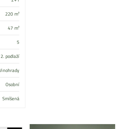
220 m²
47 m²
5
2. podlaží
Vinohrady
Osobní
Smíšená