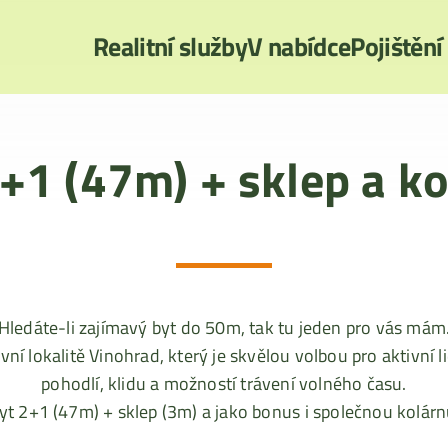
Realitní služby
V nabídce
Pojištění
+1 (47m) + sklep a k
Hledáte-li zajímavý byt do 50m, tak tu jeden pro vás mám
ní lokalitě Vinohrad, který je skvělou volbou pro aktivní li
pohodlí, klidu a možností trávení volného času.
yt 2+1 (47m) + sklep (3m) a jako bonus i společnou kolárn