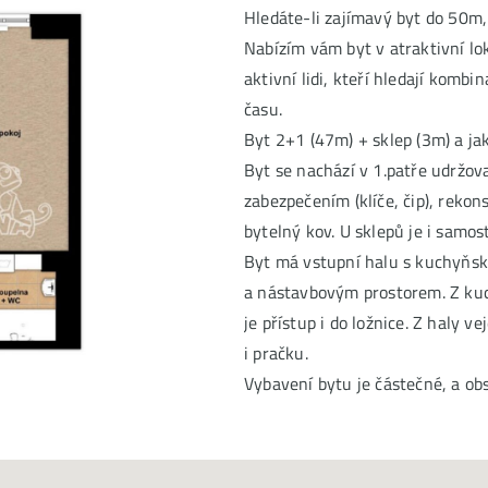
Hledáte-li zajímavý byt do 50m,
Nabízím vám byt v atraktivní lok
aktivní lidi, kteří hledají kombi
času.
Byt 2+1 (47m) + sklep (3m) a ja
Byt se nachází v 1.patře udrž
zabezpečením (klíče, čip), rekon
bytelný kov. U sklepů je i samos
Byt má vstupní halu s kuchyňsko
a nástavbovým prostorem. Z kuc
je přístup i do ložnice. Z haly 
i pračku.
Vybavení bytu je částečné, a ob